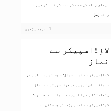
بیمار والد کی صحت کی دعا کی کہ اگر میرے
والد
[…]
مزید پڑھیں
لاؤڈاسپیکر سے
نماز
لاؤڈاسپیکر سے نماز سوال:مسجد تین منزلہ ہے،
ساؤنڈ باکس نہیں ہے۔ لاؤڈاسپیکر سے نماز
پڑھاسکتا ہے یا نہیں؟ ھــوالــمـصــوب:
لاؤڈاسپیکر سے نماز پڑھائی جاسکتی ہے۔