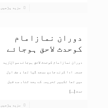
مزید پڑھیں
دوران نمازامام
کوحدث لاحق ہوجائے
دوران نمازامام کوحدث لاحق ہوجائے سوال:زید
جمعہ ادا کرنے جامع مسجد گیا تھا ، صف اول
میں تھا تکبیر تحریمہ کے بعد ثناء سے قبل
حدث
[…]
مزید پڑھیں