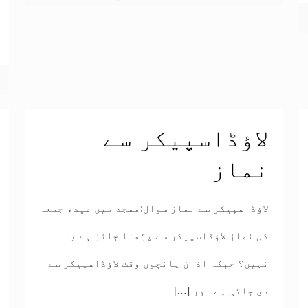
لاؤڈاسپیکر سے
نماز
لاؤڈاسپیکر سے نماز سوال:مسجد میں عید، جمعہ
کی نماز لاؤڈاسپیکر سے پڑھنا جائز ہے یا
نہیں؟ جبکہ اذان پانچوں وقت لاؤڈاسپیکر سے
دی جاتی ہے اور
[…]