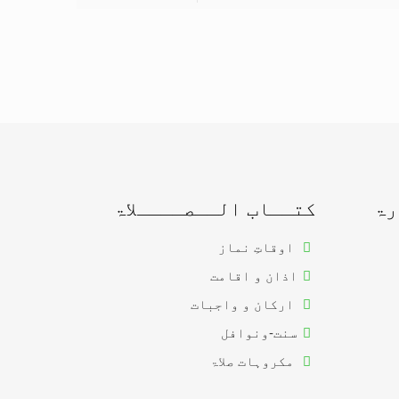
رۃ
کتــاب الــصــــلاۃ
اوقاتِ نماز
اذان و اقامت
ارکان و واجبات
سنت-ونوافل
مکروہات صلاۃ