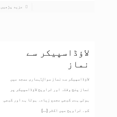
مزید پڑھیں
لاؤڈاسپیکر سے
نماز
لاؤڈاسپیکر سے نماز سوال:ہماری مسجد میں
نماز پنج وقتہ اور تراویح لاؤڈاسپیکر پر
ہوتی ہے، کبھی مجمع زیادہ ہوتا ہے اور کبھی
کم۔ تراویح میں اکثر
[…]