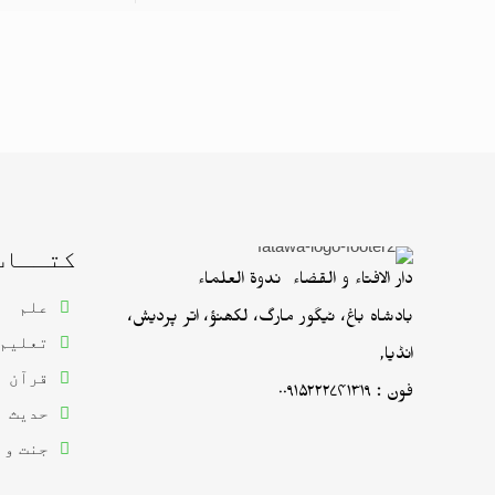
کتــاب
دار الافتاء و القضاء ندوۃ العلماء
علم
بادشاہ باغ، ٹیگور مارگ، لکھنؤ، اتر پردیش،
تعلیم
انڈیا,
قرآن
فون : ۰۰۹۱۵۲۲۲۷۴۱۳۱۹
حدیث
جنت و 