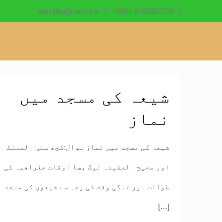
darulifta@nadwa.in
0091-9450357238
شیعہ کی مسجد میں
نماز
شیعہ کی مسجد میں نماز سوال:کچھ سنی المسلک
اور صحیح العقیدہ لوگ بسا اوقات جغرافیہ کی
طوالت اور تنگی وقت کی وجہ سے شیعوں کی مسجد
[…]