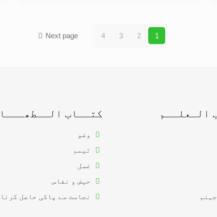
Next page
4
3
2
1
 الـعلــم
کتــاب الــطھـــا
وضو
تیمم
غسل
حیض و نفاس
جہنم
نجاست سے پاکی حاصل کرنا