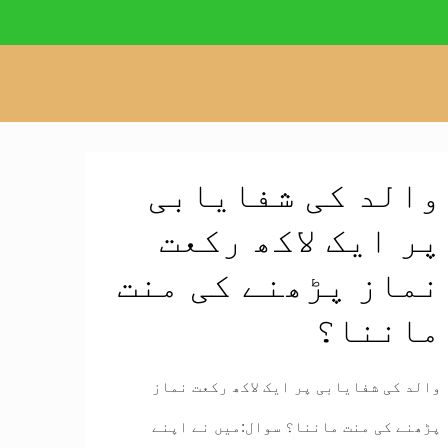
والد کی شفایابی
پر ایک لاکھ رکعت
نماز پڑھنے کی منت
ماننا؟
والد کی شفایابی پر ایک لاکھ رکعت نماز
پڑھنے کی منت ماننا؟ سوال:میں نے اپنے