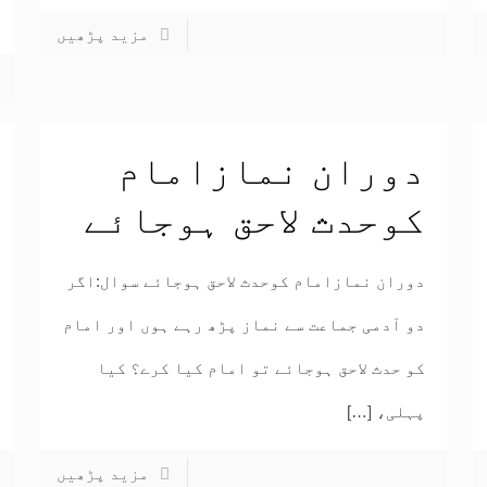
مزید پڑھیں
دوران نمازامام
کوحدث لاحق ہوجائے
دوران نمازامام کوحدث لاحق ہوجائے سوال:اگر
دو آدمی جماعت سے نماز پڑھ رہے ہوں اور امام
کو حدث لاحق ہوجائے تو امام کیا کرے؟ کیا
پہلی،
[…]
مزید پڑھیں