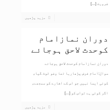
ضرورت
[…]
مزید پڑھیں
دوران نمازامام
کوحدث لاحق ہوجائے
دوران نمازامام کوحدث لاحق ہوجائے
سوال:امام فرض پڑھارہا تھا وضو ٹوٹ گیا،
کوئی ایسا نہیں جو اس کے اشارے کو سمجھے،
اگر کوئی ہے تواس کو
[…]
مزید پڑھیں