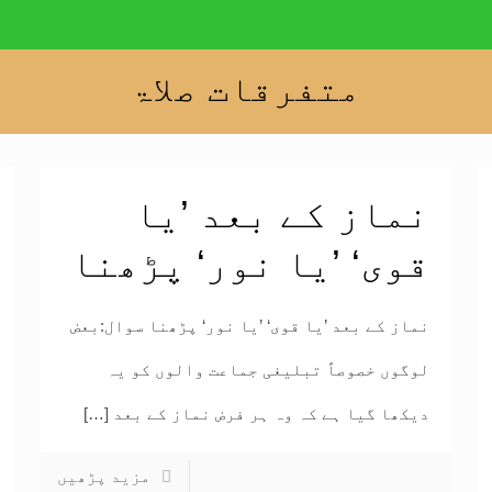
متفرقات صلاۃ
نماز کے بعد ’یا
قوی‘ ’یا نور‘ پڑھنا
نماز کے بعد ’یا قوی‘ ’یا نور‘ پڑھنا سوال:بعض
لوگوں خصوصاً تبلیغی جماعت والوں کو یہ
دیکھا گیا ہے کہ وہ ہر فرض نماز کے بعد
[…]
مزید پڑھیں