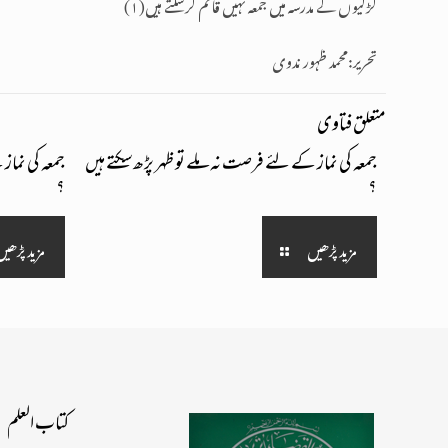
لڑکیوں کے مدرسہ میں جمعہ نہیں قائم کرسکتے ہیں(۱)
تحریر:محمد ظہور ندوی
متعلق فتاوی
جمعہ کی نماز کے لئے فرصت نہ ملے تو ظہر پڑھ سکتے ہیں
جمعہ کی نماز
؟
؟
مزید پڑھیں
مزید پڑھیں
کتــاب الـعلــم