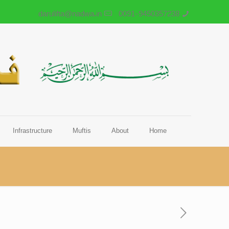
darulifta@nadwa.in
0091-9450357238
Infrastructure
Muftis
About
Home