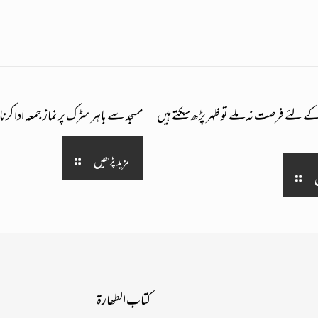
 کے لئے فرصت نہ ملے تو ظہر پڑھ سکتے ہیں
مسجد سے باہر سڑک پر نماز جمعہ ادا کرنا
مزید پڑھیں
کتــاب الــطھـــارۃ