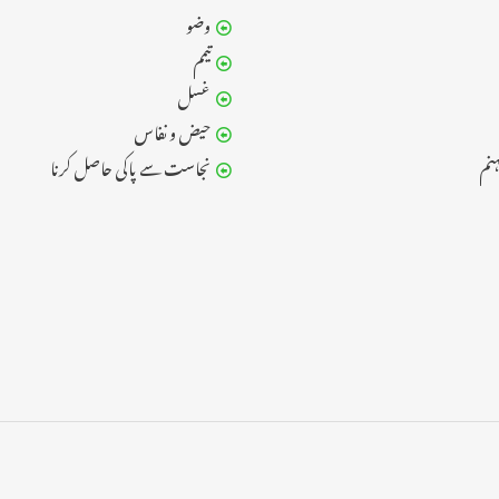
وضو
تیمم
غسل
حیض و نفاس
نم
نجاست سے پاکی حاصل کرنا