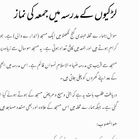
لڑکیوں کے مدرسہ میں جمعہ کی نماز
سوال:ہمارے محلہ مہندی گنج لکھنؤ میں ایک مسجد (اندارے والی) ہے، ج
کرام ہوتے ہیں اور جمعہ میں کافی تعداد ہوتی ہے، یہ مسجد سوسال سے زیادہ پ
مسجد سے قریب ہی مدرسہ ضیاء الاسلام نسواں قائم ہے، اس مدرسہ میں ابھی 
کے بعد اپنے گھروں کو چلی جاتی ہیں۔
دریافت طلب بات یہ ہے کہ اتنی وسیع وعریض مسجد کے ہوتے ہوئے کیا اس مدرسہ
گئی ہے۔ جبکہ ہمارے محلہ میں اس مسجد کے علاوہ اور بھی متعدد مساجد ہیں 
ھــوالــمـصــوب: