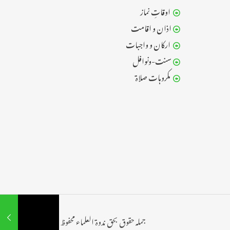
اوقاتِ نماز
اذان و اقامت
جمعہ
ارکان و واجبات
عیدین ،استسقاء،کسوف وخسوف
سنت-ونوافل
مکروہات صلاۃ
جنائز
متفرقات صلاۃ
جملہ حقوق بحق ندوۃ العلماء محفوظ ۲۰۲۴©