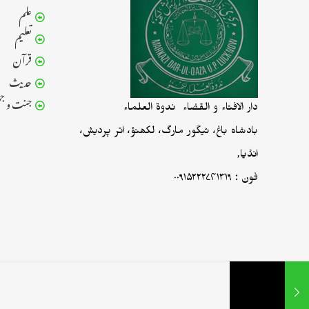
علم
تعلیم
قرآن
حدیث
جنت و جہ
دار الافتاء و القضاء ندوۃ العلماء
بادشاہ باغ، ٹیگور مارگ، لکھنؤ، اتر پردیش،
انڈیا,
فون : ۰۰۹۱۵۲۲۲۷۴۱۳۱۹