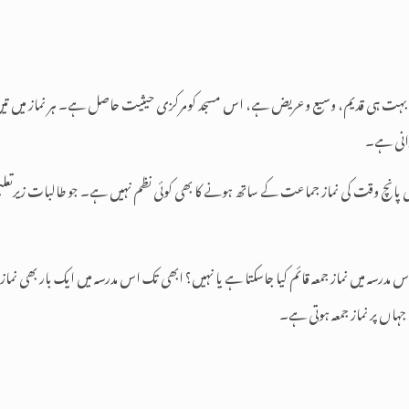
و بہت ہی قدیم، وسیع وعریض ہے، اس مسجد کومرکزی حیثیت حاصل ہے۔ ہر نماز میں تی
رانی ہے۔
پانچ وقت کی نماز جماعت کے ساتھ ہونے کا بھی کوئی نظم نہیں ہے۔ جو طالبات زیرتعلیم 
 میں نماز جمعہ قائم کیا جاسکتا ہے یا نہیں؟ ابھی تک اس مدرسہ میں ایک بار بھی نماز جم
جہاں پر نماز جمعہ ہوتی ہے۔