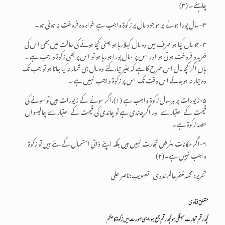
چاہئے۔ (۳)
۳-سال پورا ہونے پر موجود مال پر زکوۃ واجب ہے خواہ وہ فروخت نہ ہوئی ہو۔
۴-جو مال کچا ہو عرف میں وہ مال کہلارہا ہو یعنی کچا ہونے کی حالت میں بھی اس کی
خریدو فروخت ہوتی ہو اور اس پر سال پورا ہورہا ہو تو اس پر بھی زکوۃ واجب ہے۔
ہاں اگر کچا مال اس طرح کا ہے کہ بغیر تیار کئے وہ مال ہی شمار نہ کیا جاتا ہو تو جب تک
وہ تیار نہ ہوجائے اس وقت تک اس پر زکوۃ واجب نہیں ہے۔
۵-زیورات پر ہرسال زکوۃ واجب ہے (۱)،اگر سونے کے زیورات ہیں تو سونے کی
قیمت کے اعتبار سے اور اگرچاندی ہے تو چاندی کی قیمت کے اعتبار سے چالیسواں
حصہ زکوۃ ہے۔
۶-اگر مکانات بغرض تجارت نہیں ہیں بلکہ اپنے ذاتی استعمال کے لئے ہیں تو زکوۃ
واجب نہیں ہے۔(۲)
تحریر: محمدظفرعالم ندوی تصویب:ناصر علی
متعلق فتاوی
کچھ رقم تجارت میںلگی ہوکچھ رقم جمع ہو،ایسی صورت میں زکوۃ کاحکم