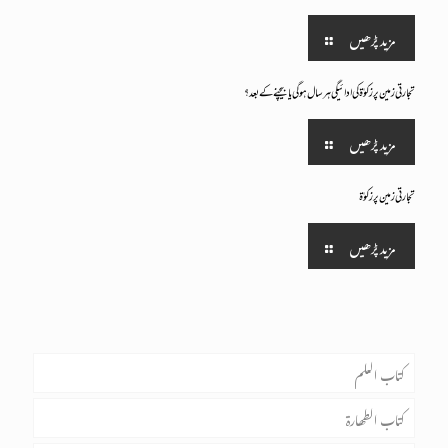
مزید پڑھیں
تجارتی زمین پرزکوٰۃ کی ادائیگی ہرسال ہوگی یا بیچنے کے بعد؟
مزید پڑھیں
تجارتی زمین پر زکوٰۃ
مزید پڑھیں
کتــاب الـعلــم
علم
کتــاب الــطھـــارۃ