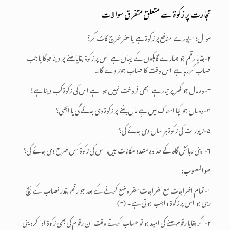
تجارت پر زکوۃ سے متعلق متفرق سوالات
سوال:۱-پورے منافع پر زکوۃ ہے یا سفر خرچ کاٹ کر؟
۲-بقایا رقم جو ہمارے گاہکوں کے یہاں ہے اس پر زکوۃ بقایا ملنے پر دینا ہوگا یا جب
حساب کررہا ہے اس وقت کا حساب جوڑ دے گا۔
۳-وہ مال جو گھر پر تیار ہے ابھی فروخت نہیں ہوا ہے اس کی زکوۃ کب دینا ہے؟
۴-وہ مال جو کچا اسٹاک میں ہے مال بننے پر زکوۃ دی جائے گی یا ابھی؟
۵-زیورات کی زکوۃ ہر سال دی جائے گی؟
۶-اپنی رہائش گاہ کے علاوہ متعدد مکانات ہیں، اس کی زکوۃ کس طرح دی جائے گی؟
ھــوالـمـصـــوب:
۱-تمام اخراجات مع اخراجات سفر وضع کرنے کے بعد جو رقم بقدر نصاب کے بچ
رہی ہو اس پر زکوۃ واجب ہوتی ہے۔ (۲)
۲-اگر بقایا رقوم ملنے کی امید ہو تو حساب کرتے وقت ان رقوم کی بھی زکوۃ ادا کردینی