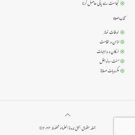
نجاست سے پاکی حاصل کرنا
کتــاب الــصــــلاۃ
اوقاتِ نماز
اذان و اقامت
ارکان و واجبات
سنت-ونوافل
مکروہات صلاۃ
جملہ حقوق بحق ندوۃ العلماء محفوظ ۲۰۲۴©