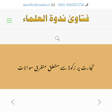
darulifta@nadwa.in
0091-9450357238
تجارت پر زکوۃ سے متعلق متفرق سوالات