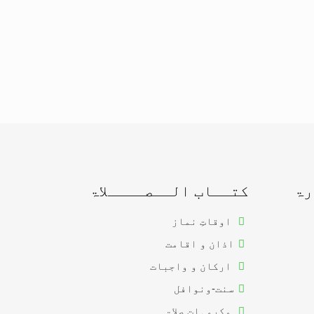
رۃ
کتــاب الــصــــلاۃ
اوقاتِ نماز
اذان و اقامت
ارکان و واجبات
سنت-ونوافل
مکروہات صلاۃ