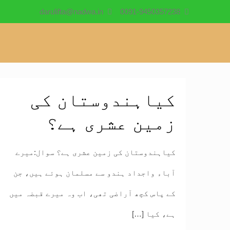
darulifta@nadwa.in
0091-9450357238
کیاہندوستان کی
زمین عشری ہے؟
کیاہندوستان کی زمین عشری ہے؟ سوال:میرے
آباء واجداد ہندو سے مسلمان ہوئے ہیں، جن
کے پاس کچھ آراضی تھی، اب وہ میرے قبضہ میں
ہے، کیا
[…]