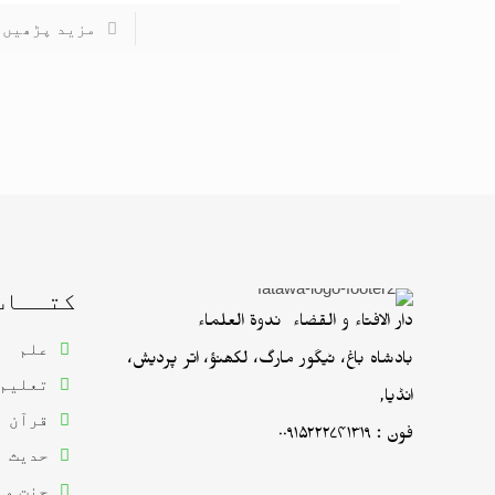
مزید پڑھیں
کتــاب
دار الافتاء و القضاء ندوۃ العلماء
علم
بادشاہ باغ، ٹیگور مارگ، لکھنؤ، اتر پردیش،
تعلیم
انڈیا,
قرآن
فون : ۰۰۹۱۵۲۲۲۷۴۱۳۱۹
حدیث
جنت و 