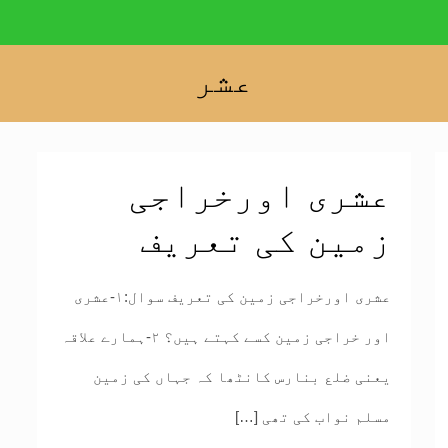
عشر
عشری اورخراجی
زمین کی تعریف
عشری اورخراجی زمین کی تعریف سوال:۱-عشری
اور خراجی زمین کسے کہتے ہیں؟ ۲-ہمارے علاقہ
یعنی ضلع بنارس کانٹھا کہ جہاں کی زمین
مسلم نواب کی تھی
[…]