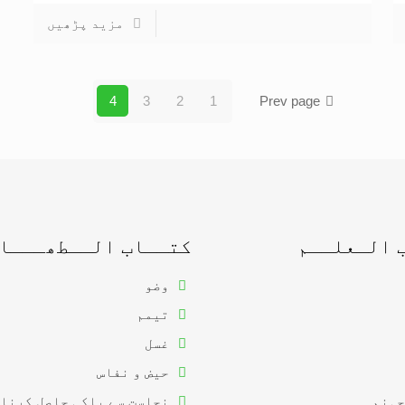
مزید پڑھیں
4
3
2
1
Prev page
 الـعلــم
کتــاب الــطھـــا
وضو
تیمم
غسل
حیض و نفاس
جہنم
نجاست سے پاکی حاصل کرنا