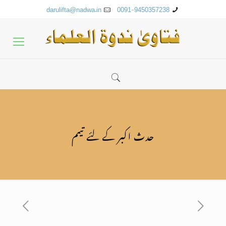
darulifta@nadwa.in
0091-9450357238
حدث اکبر کے لئے تیمم