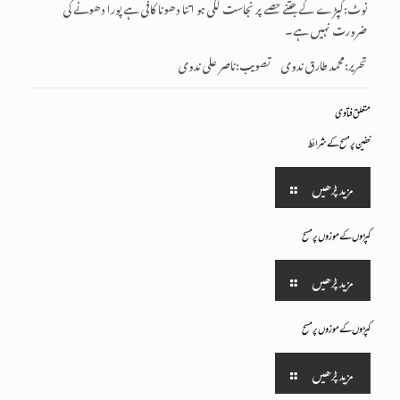
نوٹ:کپڑے کے جتنے حصے پر نجاست لگی ہو اتنا دھونا کافی ہے پورا دھونے کی
ضرورت نہیں ہے۔
تحریر:محمد طارق ندوی تصویب:ناصر علی ندوی
متعلق فتاوی
خفین پر مسح کے شرائط
مزید پڑھیں
کپڑوں کے موزو ں پر مسح
مزید پڑھیں
کپڑوں کے موزو ں پر مسح
مزید پڑھیں