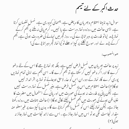
حدث اکبر کے لئے تیمم
سوال:زید نابینا احتلام وجریان کا مریض ہے، جسمانی کمزوری ہے، غسل نقصان کرتا
ہے، ایسی حالت میں روزہ ونماز درست ہے یا نہیں۔ گرم پانی نہ ملنے پر تیمم کرکے
نماز پڑھ لیا تو قدرت پر دہرانا پڑے گی۔ روز فجر میں نہانے کی ضرورت ہوتی ہے، تیمم
کرکے پڑھ لے اور سورج نکلنے پر کپڑا دھلے تو کیا نماز فجر دہرانا پڑے گی؟
ھــوالــمـصــوب:
زید پر حالت جریان میں غسل فرض نہیں ہے، بلکہ جو نماز پڑھے گا اس کے لئے وضو
کرے گا اور اگر وضو نہیں کرسکتا ہے تو تیمم کرے گا۔ اسی تیمم سے اپنی تمام نمازیں
پوری کرے گا، نماز کے دوران اس کو عذر لاحق ہوجائے تو نماز پر اثر انداز نہیں
ہوگا(۲) حالت احتلام میں اس پر غسل فرض ہے، بغیر غسل کے نماز درست نہیں
ہے، لیکن پانی پر قدرت نہ ہونے کی صورت میں اور پانی کے استعمال میں مضرت کا
غلبۂ ظن ہونے کی صورت میں تیمم غسل کیلئے کافی ہوگا(۱) حالت جنابت میں روزہ رکھنا
جائز ہے، لیکن نماز کیلئے اس کو غسل یا تیمم کرنا پڑے گا۔ بدن یا کپڑے پر غیرمعفو عنہ
مقدار نجاست لگی ہو تو اس میں نماز جائز ہے ، اس سے زائد نجاست میں نماز جائز نہ
ہوگی(۲)