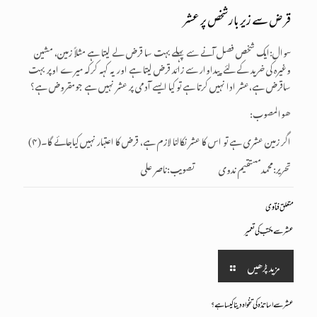
قرض سے زیر بار شخص پر عشر
سوال:ایک شخص فصل آنے سے پہلے بہت سا قرض لے لیتا ہے مثلاً زمین، مشین
وغیرہ کی خرید کے لئے پیداوار سے زائد قرض لیتا ہے اور یہ کہہ کرکہ میرے اوپر بہت
ساقرض ہے،عشر ادا نہیں کرتا ہے تو کیا ایسے آدمی پر عشر نہیں ہے جومقروض ہے؟
ھــوالـمـصـــوب:
اگر زمین عشری ہے تو اس کا عشر نکالنا لازم ہے، قرض کا اعتبار نہیں کیاجائے گا۔(۴)
تحریر:محمدمستقیم ندوی تصویب:ناصر علی
متعلق فتاوی
عشرسے مکتب کی تعمیر
مزید پڑھیں
عشرسے اساتذہ کی تنخواہ دیناکیساہے؟