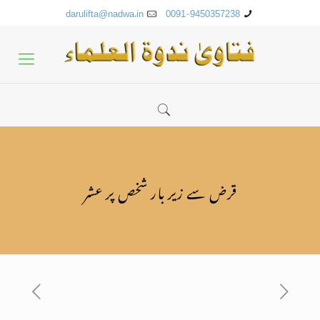
darulifta@nadwa.in
0091-9450357238
قرض سے زیر بار شخص پر عشر