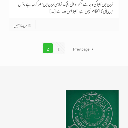
ٹرین میں بھیڑ کی وجہ سے تیمم سوال :ایک نمازی ٹرین میں سفر کررہا ہے ،جس
میں پانی کا انتظام نہیں ہے ،بھیڑ اس قدر ہے
[…]
مزید پڑھیں
2
1
Prev page