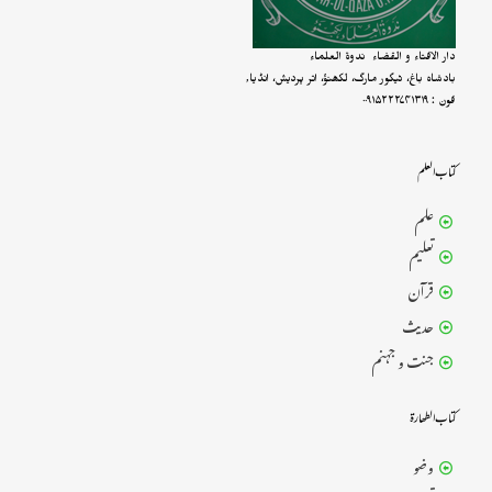
دار الافتاء و القضاء ندوۃ العلماء
بادشاہ باغ، ٹیگور مارگ، لکھنؤ، اتر پردیش، انڈیا,
فون : ۰۰۹۱۵۲۲۲۷۴۱۳۱۹
کتــاب الـعلــم
علم
تعلیم
قرآن
حدیث
جنت و جہنم
کتــاب الــطھـــارۃ
وضو