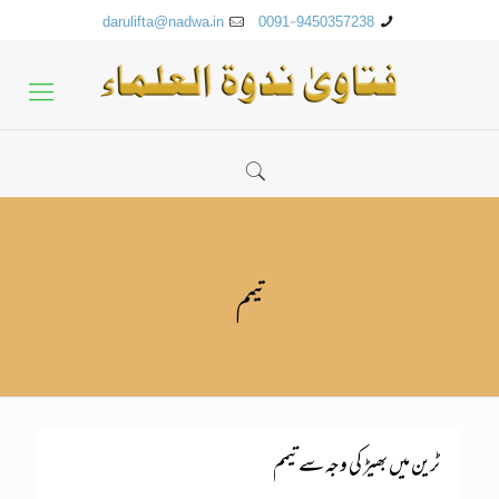
darulifta@nadwa.in
0091-9450357238
تیمم
ٹرین میں بھیڑ کی وجہ سے تیمم