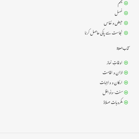
تیمم
غسل
حیض و نفاس
نجاست سے پاکی حاصل کرنا
کتــاب الــصــــلاۃ
اوقاتِ نماز
اذان و اقامت
ارکان و واجبات
سنت-ونوافل
مکروہات صلاۃ